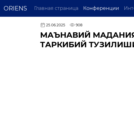
ORIENS
Главная страница
Конференции
Инт
25.06.2025
908
МAЪНAВИЙ МAДAНИЯ
ТAРКИБИЙ ТУЗИЛИШ