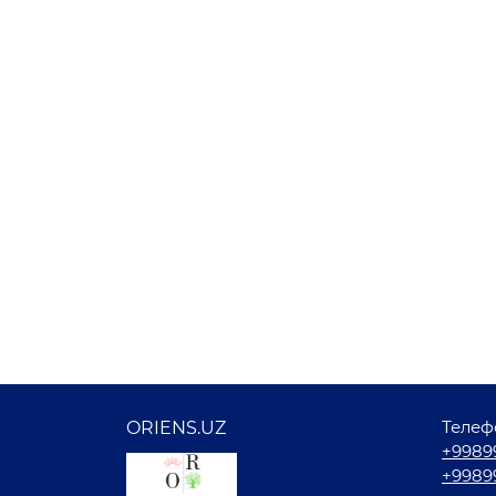
Телеф
ORIENS.UZ
+9989
+9989