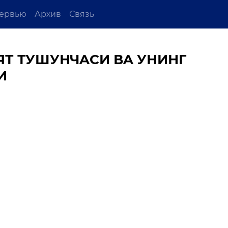
ервью
Архив
Связь
Т ТУШУНЧAСИ ВA УНИНГ
И