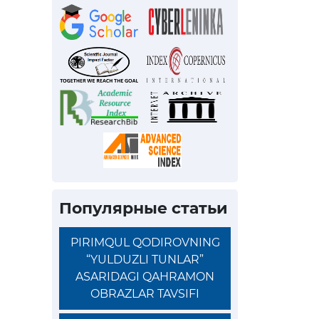
Популярные статьи
PIRIMQUL QODIROVNING
“YULDUZLI TUNLAR”
ASARIDAGI QAHRAMON
OBRAZLAR TAVSIFI