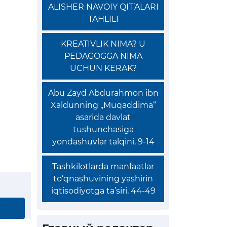
ALISHER NAVOIY QIT’ALARI
TAHLILI
KREATIVLIK NIMA? U
PEDAGOGGA NIMA
UCHUN KERAK?
Abu Zayd Abdurahmon ibn
Xaldunning „Muqaddima“
asarida davlat
tushunchasiga
yondashuvlar talqini, 9-14
Tashkilotlarda manfaatlar
to‘qnashuvining yashirin
iqtisodiyotga ta’siri, 44-49