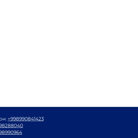
он:
+998990841423
98288040
98990964