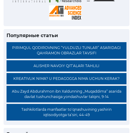
Популярные статьи
PIRIMQUL QODIROVNING “YULDUZLI TUNLAR” ASARIDAGI
QAHRAMON OBRAZLAR TAVSIFI
ALISHER NAVOIY QIT’ALARI TAHLILI
KREATIVLIK NIMA? U PEDAGOGGA NIMA UCHUN KERAK?
Abu Zayd Abdurahmon ibn Xaldunning „Muqaddima“ asarida
davlat tushunchasiga yondashuvlar talqini, 9-14
Tashkilotlarda manfaatlar to‘qnashuvining yashirin
iqtisodiyotga ta’siri, 44-49