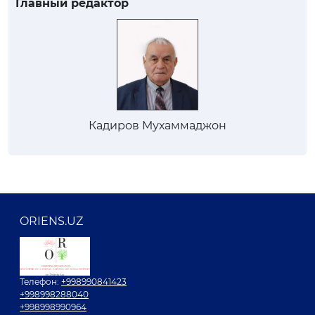
Главный редактор
Кадиров Мухаммаджон
ORIENS.UZ
Телефон:
+998990841423
+998998288040
+998998990964