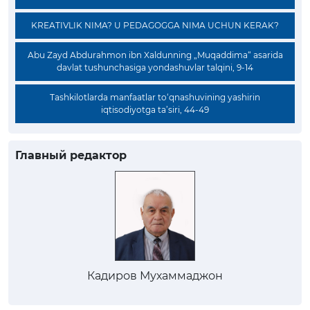
KREATIVLIK NIMA? U PEDAGOGGA NIMA UCHUN KERAK?
Abu Zayd Abdurahmon ibn Xaldunning „Muqaddima“ asarida
davlat tushunchasiga yondashuvlar talqini, 9-14
Tashkilotlarda manfaatlar to‘qnashuvining yashirin
iqtisodiyotga ta’siri, 44-49
Главный редактор
Кадиров Мухаммаджон