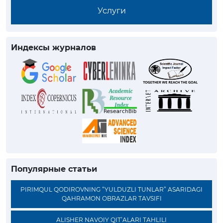
Услуги
Индексы журналов
Популярные статьи
PIRIMQUL QODIROVNING “YULDUZLI TUNLAR” ASARIDAGI
QAHRAMON OBRAZLAR TAVSIFI
ALISHER NAVOIY QIT’ALARI TAHLILI