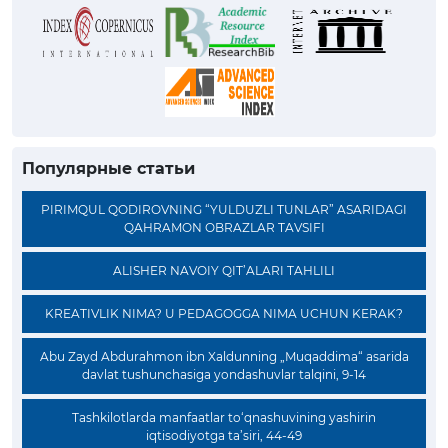
Популярные статьи
PIRIMQUL QODIROVNING “YULDUZLI TUNLAR” ASARIDAGI
QAHRAMON OBRAZLAR TAVSIFI
ALISHER NAVOIY QIT’ALARI TAHLILI
KREATIVLIK NIMA? U PEDAGOGGA NIMA UCHUN KERAK?
Abu Zayd Abdurahmon ibn Xaldunning „Muqaddima“ asarida
davlat tushunchasiga yondashuvlar talqini, 9-14
Tashkilotlarda manfaatlar to‘qnashuvining yashirin
iqtisodiyotga ta’siri, 44-49