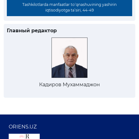
Tashkilotlarda manfaatlar to‘qnashuvining yashirin
iqtisodiyotga ta’siri, 44-49
Главный редактор
Кадиров Мухаммаджон
ORIENS.UZ