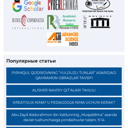
Популярные статьи
PIRIMQUL QODIROVNING “YULDUZLI TUNLAR” ASARIDAGI
QAHRAMON OBRAZLAR TAVSIFI
ALISHER NAVOIY QIT’ALARI TAHLILI
KREATIVLIK NIMA? U PEDAGOGGA NIMA UCHUN KERAK?
Abu Zayd Abdurahmon ibn Xaldunning „Muqaddima“ asarida
davlat tushunchasiga yondashuvlar talqini, 9-14