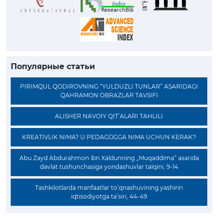
Популярные статьи
PIRIMQUL QODIROVNING “YULDUZLI TUNLAR” ASARIDAGI
QAHRAMON OBRAZLAR TAVSIFI
ALISHER NAVOIY QIT’ALARI TAHLILI
KREATIVLIK NIMA? U PEDAGOGGA NIMA UCHUN KERAK?
Abu Zayd Abdurahmon ibn Xaldunning „Muqaddima“ asarida
davlat tushunchasiga yondashuvlar talqini, 9-14
Tashkilotlarda manfaatlar to‘qnashuvining yashirin
iqtisodiyotga ta’siri, 44-49