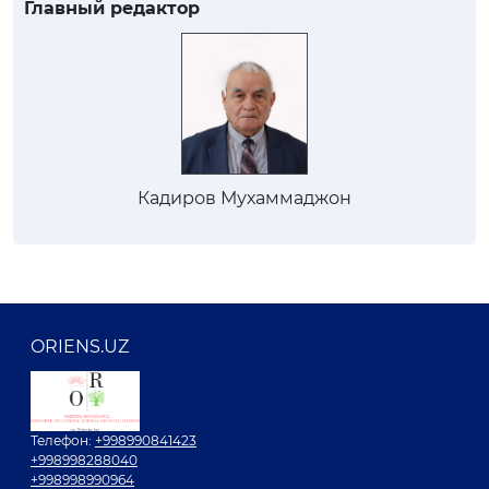
Главный редактор
Кадиров Мухаммаджон
ORIENS.UZ
Телефон:
+998990841423
+998998288040
+998998990964