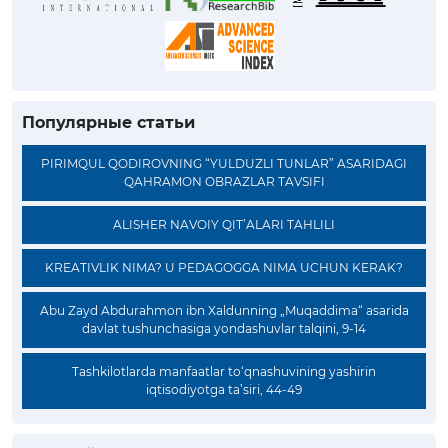
Популярные статьи
PIRIMQUL QODIROVNING “YULDUZLI TUNLAR” ASARIDAGI
QAHRAMON OBRAZLAR TAVSIFI
ALISHER NAVOIY QIT’ALARI TAHLILI
KREATIVLIK NIMA? U PEDAGOGGA NIMA UCHUN KERAK?
Abu Zayd Abdurahmon ibn Xaldunning „Muqaddima“ asarida
davlat tushunchasiga yondashuvlar talqini, 9-14
Tashkilotlarda manfaatlar to‘qnashuvining yashirin
iqtisodiyotga ta’siri, 44-49