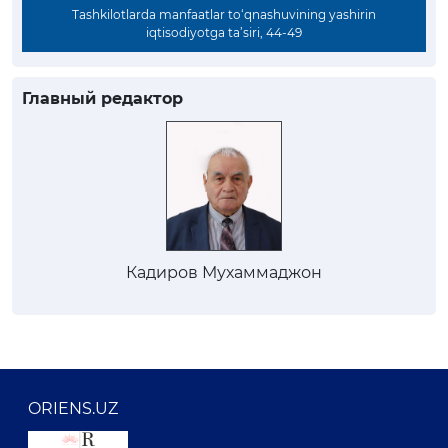
Tashkilotlarda manfaatlar to‘qnashuvining yashirin
iqtisodiyotga ta’siri, 44-49
Главный редактор
Кадиров Мухаммаджон
ORIENS.UZ