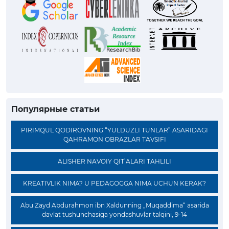
Популярные статьи
PIRIMQUL QODIROVNING “YULDUZLI TUNLAR” ASARIDAGI
QAHRAMON OBRAZLAR TAVSIFI
ALISHER NAVOIY QIT’ALARI TAHLILI
KREATIVLIK NIMA? U PEDAGOGGA NIMA UCHUN KERAK?
Abu Zayd Abdurahmon ibn Xaldunning „Muqaddima“ asarida
davlat tushunchasiga yondashuvlar talqini, 9-14