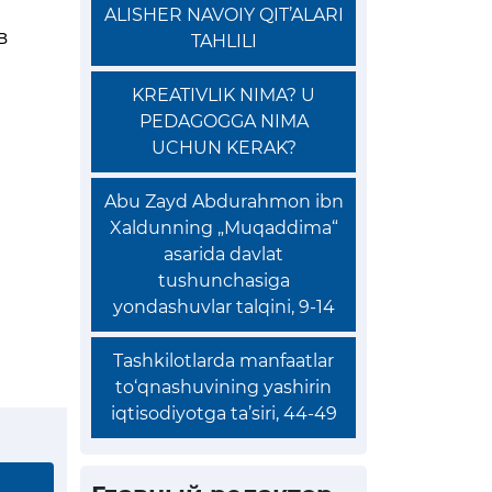
ALISHER NAVOIY QIT’ALARI
в
TAHLILI
KREATIVLIK NIMA? U
PEDAGOGGA NIMA
UCHUN KERAK?
Abu Zayd Abdurahmon ibn
Xaldunning „Muqaddima“
asarida davlat
tushunchasiga
yondashuvlar talqini, 9-14
Tashkilotlarda manfaatlar
to‘qnashuvining yashirin
iqtisodiyotga ta’siri, 44-49