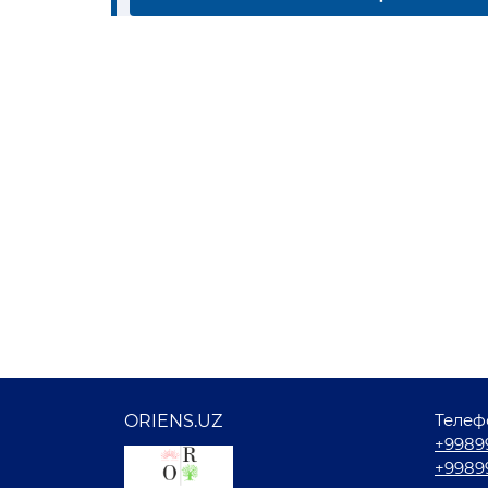
Телеф
ORIENS.UZ
+9989
+9989