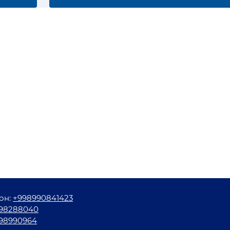
он:
+998990841423
98288040
98990964