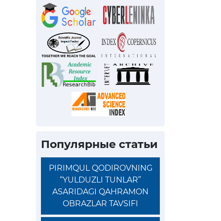
Популярные статьи
PIRIMQUL QODIROVNING
“YULDUZLI TUNLAR”
ASARIDAGI QAHRAMON
OBRAZLAR TAVSIFI