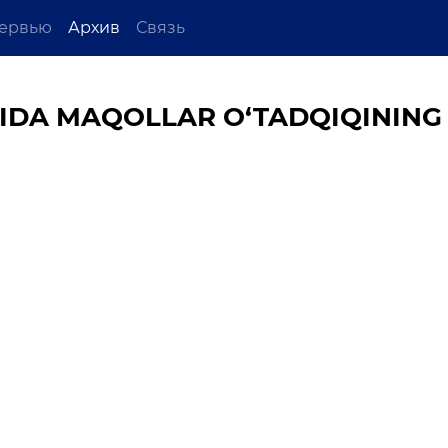
ервью
Архив
Связь
GIDA MAQOLLAR O‘TADQIQINING