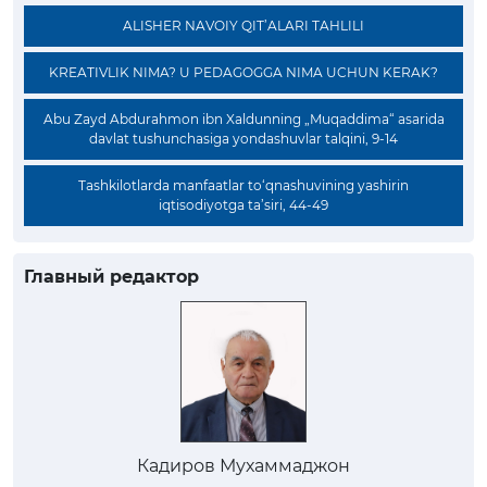
ALISHER NAVOIY QIT’ALARI TAHLILI
KREATIVLIK NIMA? U PEDAGOGGA NIMA UCHUN KERAK?
Abu Zayd Abdurahmon ibn Xaldunning „Muqaddima“ asarida
davlat tushunchasiga yondashuvlar talqini, 9-14
Tashkilotlarda manfaatlar to‘qnashuvining yashirin
iqtisodiyotga ta’siri, 44-49
Главный редактор
Кадиров Мухаммаджон