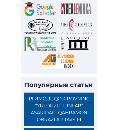
Популярные статьи
PIRIMQUL QODIROVNING
“YULDUZLI TUNLAR”
ASARIDAGI QAHRAMON
OBRAZLAR TAVSIFI