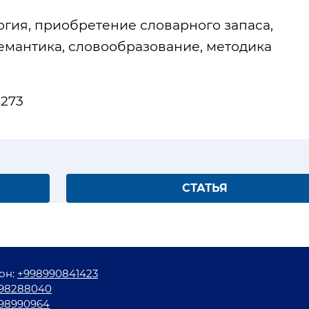
гия, приобретение словарного запаса,
семантика, словообразование, методика
 273
СТАТЬЯ
он:
+998990841423
98288040
98990964