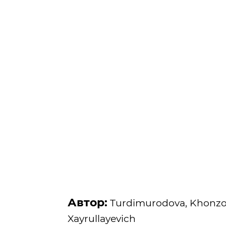
Автор:
Turdimurodova, Khonzod
Xayrullayevich