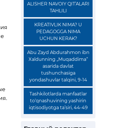
ALISHER NAVOIY QIT’ALARI
TAHLILI
KREATIVLIK NIMA? U
ния
PEDAGOGGA NIMA
ие
UCHUN KERAK?
Abu Zayd Abdurahmon ibn
Xaldunning „Muqaddima“
asarida davlat
tushunchasiga
yondashuvlar talqini, 9-14
ые
Tashkilotlarda manfaatlar
ия.
to‘qnashuvining yashirin
iqtisodiyotga ta’siri, 44-49