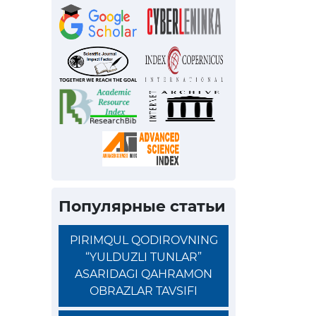
Популярные статьи
PIRIMQUL QODIROVNING
“YULDUZLI TUNLAR”
ASARIDAGI QAHRAMON
OBRAZLAR TAVSIFI