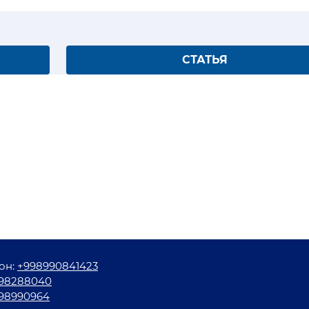
СТАТЬЯ
он:
+998990841423
98288040
98990964