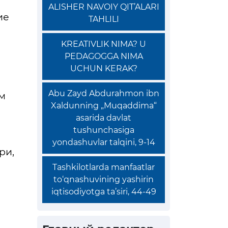
ALISHER NAVOIY QIT’ALARI
ие
TAHLILI
KREATIVLIK NIMA? U
PEDAGOGGA NIMA
UCHUN KERAK?
Abu Zayd Abdurahmon ibn
м
Xaldunning „Muqaddima“
asarida davlat
tushunchasiga
yondashuvlar talqini, 9-14
ри,
Tashkilotlarda manfaatlar
to‘qnashuvining yashirin
iqtisodiyotga ta’siri, 44-49