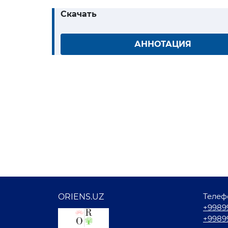
Скачать
АННОТАЦИЯ
Телеф
ORIENS.UZ
+9989
+9989