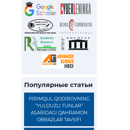
Популярные статьи
PIRIMQUL QODIROVNING
“YULDUZLI TUNLAR”
ASARIDAGI QAHRAMON
OBRAZLAR TAVSIFI