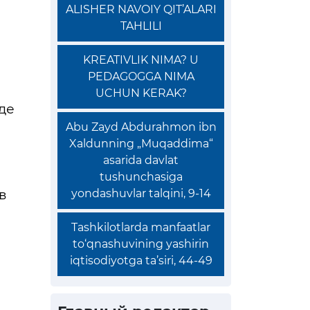
ALISHER NAVOIY QIT’ALARI
TAHLILI
KREATIVLIK NIMA? U
PEDAGOGGA NIMA
UCHUN KERAK?
де
Abu Zayd Abdurahmon ibn
Xaldunning „Muqaddima“
asarida davlat
tushunchasiga
в
yondashuvlar talqini, 9-14
Tashkilotlarda manfaatlar
to‘qnashuvining yashirin
iqtisodiyotga ta’siri, 44-49