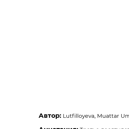
Автор:
Lutfillоyеvа, Muаttаr Um