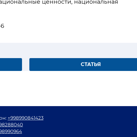
ациональные ценности, национальная
46
СТАТЬЯ
он:
+998990841423
98288040
98990964