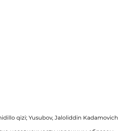
idillо qizi; Yusubоv, Jаlоliddin Kаdаmоvich