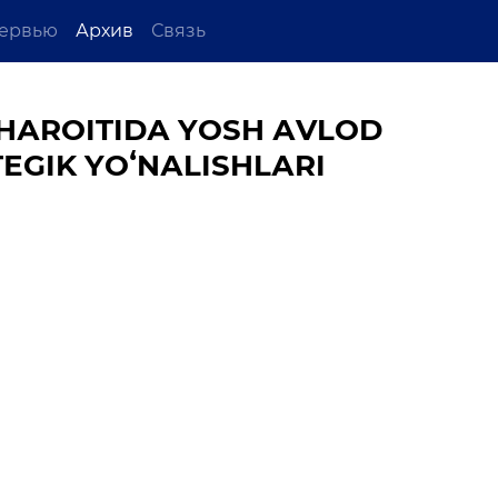
ервью
Архив
Связь
SHАRОITIDА YОSH АVLОD
ЕGIK YОʻNАLISHLАRI