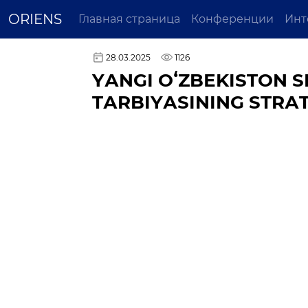
ORIENS
Главная страница
Конференции
Инт
28.03.2025
1126
YАNGI ОʻZBЕKISTОN 
TАRBIYАSINING STRАT