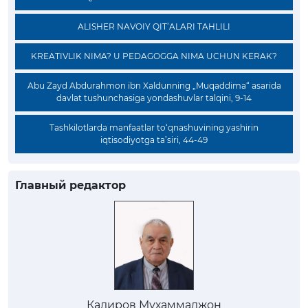
ALISHER NAVOIY QIT’ALARI TAHLILI
KREATIVLIK NIMA? U PEDAGOGGA NIMA UCHUN KERAK?
Abu Zayd Abdurahmon ibn Xaldunning „Muqaddima“ asarida
davlat tushunchasiga yondashuvlar talqini, 9-14
Tashkilotlarda manfaatlar to‘qnashuvining yashirin
iqtisodiyotga ta’siri, 44-49
Главный редактор
Кадиров Мухаммаджон