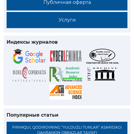
Публичная оферта
Услуги
Индексы журналов
Популярные статьи
PIRIMQUL QODIROVNING “YULDUZLI TUNLAR” ASARIDAGI
QAHRAMON OBRAZLAR TAVSIFI