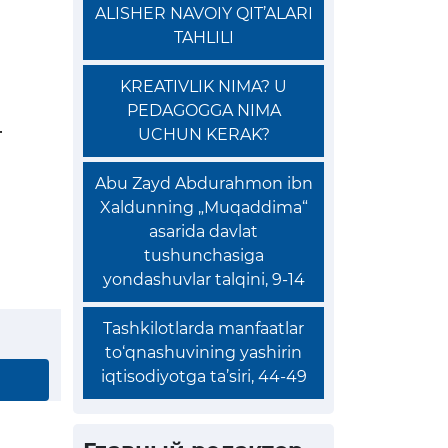
ALISHER NAVOIY QIT’ALARI
TAHLILI
KREATIVLIK NIMA? U
PEDAGOGGA NIMA
.
UCHUN KERAK?
Abu Zayd Abdurahmon ibn
Xaldunning „Muqaddima“
asarida davlat
tushunchasiga
yondashuvlar talqini, 9-14
Tashkilotlarda manfaatlar
to‘qnashuvining yashirin
iqtisodiyotga ta’siri, 44-49