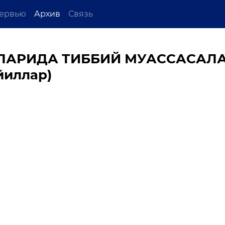
ервью
Архив
Связь
ЛАРИДА ТИББИЙ МУАССАСАЛ
йиллар)