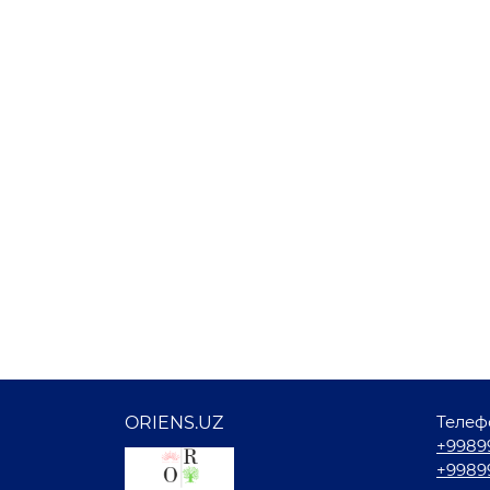
Телеф
ORIENS.UZ
+9989
+9989