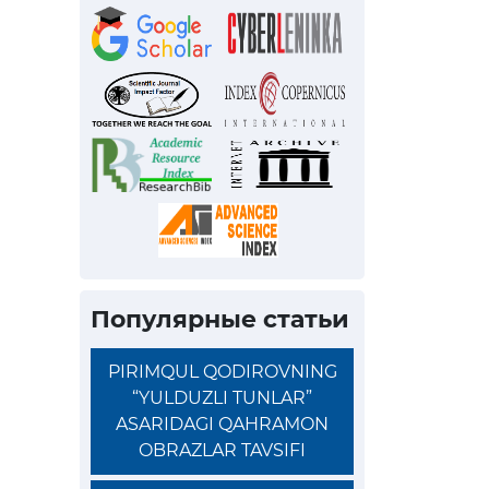
Популярные статьи
PIRIMQUL QODIROVNING
“YULDUZLI TUNLAR”
ASARIDAGI QAHRAMON
OBRAZLAR TAVSIFI