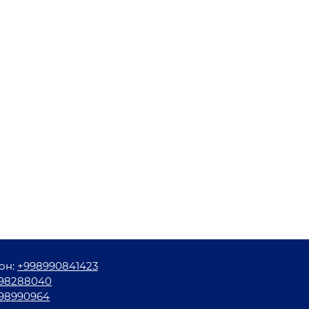
он:
+998990841423
98288040
98990964