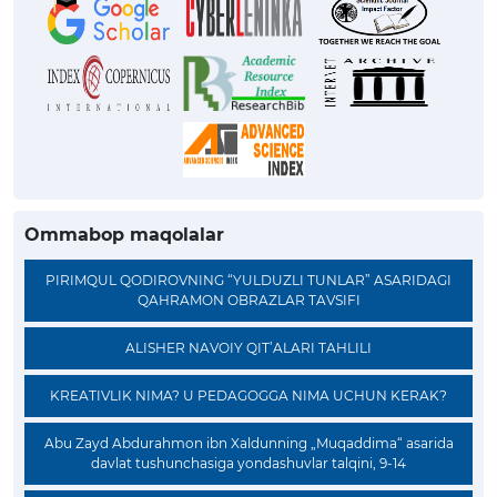
Ommabop maqolalar
PIRIMQUL QODIROVNING “YULDUZLI TUNLAR” ASARIDAGI
QAHRAMON OBRAZLAR TAVSIFI
ALISHER NAVOIY QIT’ALARI TAHLILI
KREATIVLIK NIMA? U PEDAGOGGA NIMA UCHUN KERAK?
Abu Zayd Abdurahmon ibn Xaldunning „Muqaddima“ asarida
davlat tushunchasiga yondashuvlar talqini, 9-14