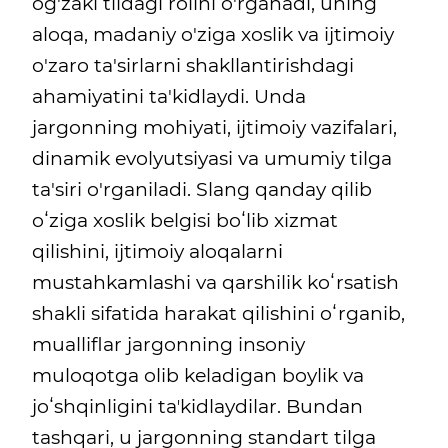
og'zaki tildagi rolini o'rganadi, uning
aloqa, madaniy o'ziga xoslik va ijtimoiy
o'zaro ta'sirlarni shakllantirishdagi
ahamiyatini ta'kidlaydi. Unda
jargonning mohiyati, ijtimoiy vazifalari,
dinamik evolyutsiyasi va umumiy tilga
ta'siri o'rganiladi. Slang qanday qilib
oʻziga xoslik belgisi boʻlib xizmat
qilishini, ijtimoiy aloqalarni
mustahkamlashi va qarshilik koʻrsatish
shakli sifatida harakat qilishini oʻrganib,
mualliflar jargonning insoniy
muloqotga olib keladigan boylik va
joʻshqinligini taʼkidlaydilar. Bundan
tashqari, u jargonning standart tilga