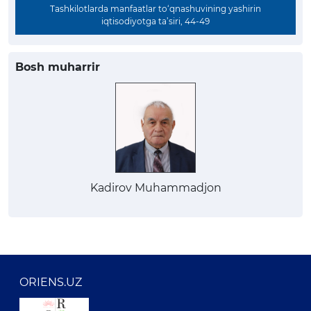
Tashkilotlarda manfaatlar to‘qnashuvining yashirin
iqtisodiyotga ta’siri, 44-49
Bosh muharrir
Kadirov Muhammadjon
ORIENS.UZ